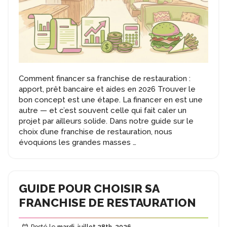
Comment financer sa franchise de restauration :
apport, prêt bancaire et aides en 2026 Trouver le
bon concept est une étape. La financer en est une
autre — et c’est souvent celle qui fait caler un
projet par ailleurs solide. Dans notre guide sur le
choix d’une franchise de restauration, nous
Financer
évoquions les grandes masses
…
sa
Franchise
de
Restauration
GUIDE POUR CHOISIR SA
FRANCHISE DE RESTAURATION
Posté le
mardi, juillet 28th, 2026
.