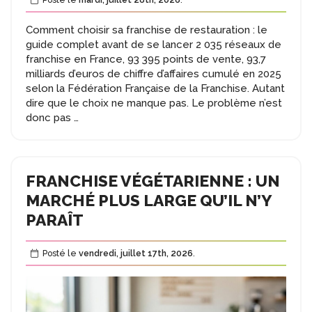
Comment choisir sa franchise de restauration : le
guide complet avant de se lancer 2 035 réseaux de
franchise en France, 93 395 points de vente, 93,7
milliards d’euros de chiffre d’affaires cumulé en 2025
selon la Fédération Française de la Franchise. Autant
dire que le choix ne manque pas. Le problème n’est
Guide
donc pas
…
pour
choisir
sa
franchise
FRANCHISE VÉGÉTARIENNE : UN
de
MARCHÉ PLUS LARGE QU’IL N’Y
restauration
PARAÎT
Posté le
vendredi, juillet 17th, 2026
.