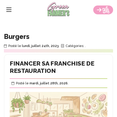
Skip
to
NOTRE CARTE
the
content
RESTAURANTS
Burgers
FRANCHISE
Posté le
lundi, juillet 24th, 2023
.
Catégories:
.
GREEN EVENTS
FINANCER SA FRANCHISE DE
CATERING
RESTAURATION
CONTACT
Posté le
mardi, juillet 28th, 2026
.
BLOG
COMMANDER