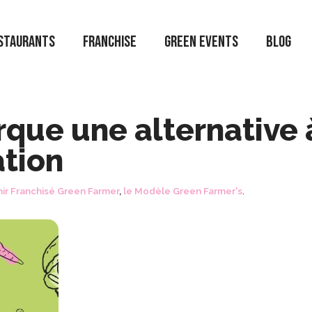
staurants
Franchise
Green Events
Blog
que une alternative 
ation
ir Franchisé Green Farmer
,
le Modèle Green Farmer's
.