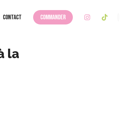
Contact
Commander
à la
Rechercher
Rechercher
Recent
Posts
Financer sa Franchise
de Restauration
Guide pour choisir sa
franchise de
restauration