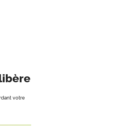
libère
rdant votre