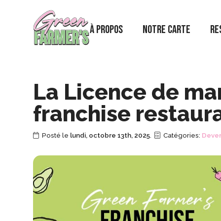
Skip
to
the
À Propos
Notre Carte
Re
content
La Licence de mar
franchise restaur
Posté le
lundi, octobre 13th, 2025
.
Catégories:
Deven