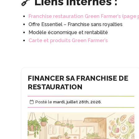
🔗 Liens internes :
Franchise restauration Green Farmer’s (page pi
Offre Essentiel – Franchise sans royalties
Modèle économique et rentabilité
Carte et produits Green Farmer’s
FINANCER SA FRANCHISE DE
RESTAURATION
Posté le
mardi, juillet 28th, 2026
.