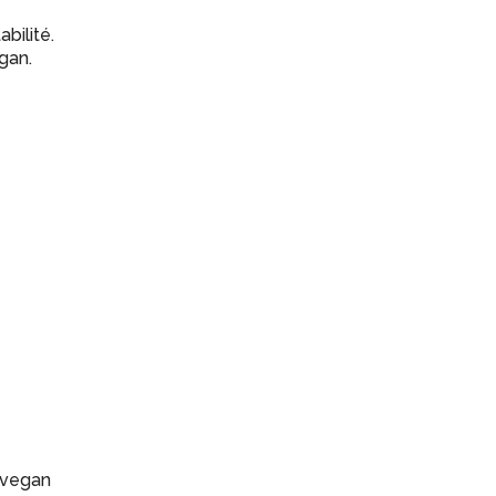
bilité.
gan.
t vegan