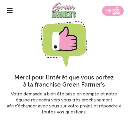
Skip
À PROPOS
to
the
NOTRE CARTE
content
RESTAURANTS
FRANCHISE
GREEN EVENTS
Merci pour l’intérêt que vous portez
CATERING
à la franchise Green Farmer’s
Votre demande a bien été prise en compte et notre
CONTACT
équipe reviendra vers vous très prochainement
afin d’échanger avec vous sur votre projet et répondre à
BLOG
toutes vos questions.
COMMANDER